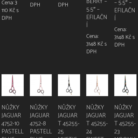
BERRY –
– 5.5″ –
Cena: 3
DPH
DPH
5.5″ –
EFILAČN
110 Kč s
EFILAČN
DPH
Í
Í
Cena:
Cena:
3148 Kč s
3148 Kč s
DPH
DPH
NŮŽKY
NŮŽKY
NŮŽKY
NŮŽKY
NŮŽKY
JAGUAR
JAGUAR
JAGUAR
JAGUAR
JAGUAR
4752-10
4752-8
T 45255-
T 45255-
T 45255-
PASTELL
PASTELL
25
24
23