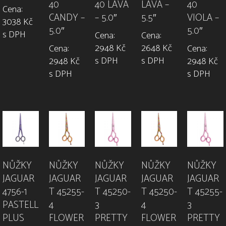
40
40 LAVA
LAVA –
40
Cena:
CANDY –
– 5.0″
5.5″
VIOLA –
3038 Kč
5.0″
5.0″
s DPH
Cena:
Cena:
2948 Kč
2648 Kč
Cena:
Cena:
s DPH
s DPH
2948 Kč
2948 Kč
s DPH
s DPH
NŮŽKY
NŮŽKY
NŮŽKY
NŮŽKY
NŮŽKY
JAGUAR
JAGUAR
JAGUAR
JAGUAR
JAGUAR
4756-1
T 45255-
T 45250-
T 45250-
T 45255-
PASTELL
4
3
4
3
PLUS
FLOWER
PRETTY
FLOWER
PRETTY