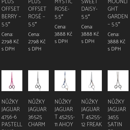
PLUS
PLUS
MYSTIC
SWEET
MOONLI
OFFSET
OFFSET
ROSE-
DAISY-
GHT
BERRY –
ROSÉ –
5.5″
5.5″
GARDEN
5.5″
5.5″
– 5.5″
Cena:
Cena:
3888 Kč
3888 Kč
Cena:
Cena:
Cena:
s DPH
s DPH
2798 Kč
2798 Kč
3888 Kč
s DPH
s DPH
s DPH
NŮŽKY
NŮŽKY
NŮŽKY
NŮŽKY
NŮŽKY
JAGUAR
JAGUAR
JAGUAR
JAGUAR
JAGUAR
36525
4756-6
T 45255-
3455
T 45255-
CHARM
PASTELL
12 FREAK
SATIN
11 AHOY