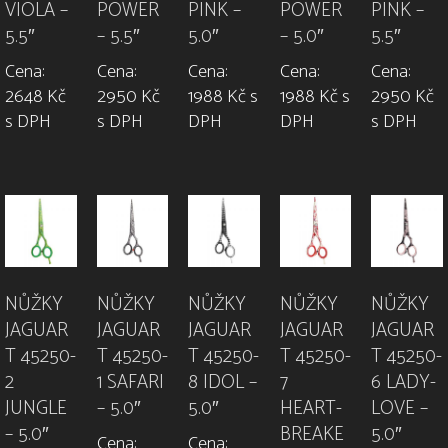
VIOLA –
POWER
PINK –
POWER
PINK –
5.5″
– 5.5″
5.0″
– 5.0″
5.5″
Cena:
Cena:
Cena:
Cena:
Cena:
2648 Kč
2950 Kč
1988 Kč s
1988 Kč s
2950 Kč
s DPH
s DPH
DPH
DPH
s DPH
NŮŽKY
NŮŽKY
NŮŽKY
NŮŽKY
NŮŽKY
JAGUAR
JAGUAR
JAGUAR
JAGUAR
JAGUAR
T 45250-
T 45250-
T 45250-
T 45250-
T 45250-
2
1 SAFARI
8 IDOL –
7
6 LADY-
JUNGLE
– 5.0″
5.0″
HEART-
LOVE –
– 5.0″
BREAKE
5.0″
Cena:
Cena: