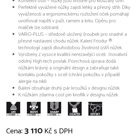
Konvexní ostří – nůžky jsou vhodné pro klouzavý střih.
Perfektně vyvážené nůžky zajistí lehký a přesný střih. Díky
vyváženosti a ergonomickému rozložení oček pomáhají
uvolňovat napětí v paži, rameni a krku. Opěru pro
malíček lze odstranit.
VARIO-PLUS – středově uložený šroubek pro snadné a
přesné nastavení chodu nůžek. Kalení Friodur ®
technologií zajistí dlouhodobou životnost ostří nůžek.
Vyrobeny z vysoce kvalitní nerezavějící oceli. Inovativní
odolný High-tech povlak. Povrchová úprava dodá
nůžkám krásný a originální design a zabraňuje také
kontaktu pokožky s ocelí (chrání pokožku v případě
alergie na nikl).
Balení obsahuje druhý pár kroužků v designu nůžek.
K nůžkám zdarma cool pin knoflík v designu nůžek.
3 110
Cena:
Kč s DPH