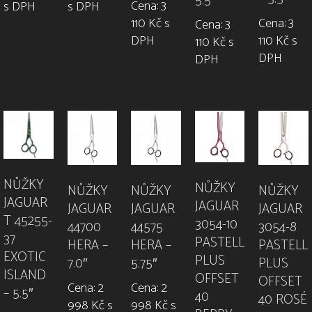
5.5″
Cena: 3
s DPH
s DPH
110 Kč s
Cena: 3
Cena: 3
DPH
110 Kč s
110 Kč s
DPH
DPH
NŮŽKY
NŮŽKY
NŮŽKY
NŮŽKY
NŮŽKY
JAGUAR
JAGUAR
JAGUAR
JAGUAR
JAGUAR
T 45255-
3054-10
44700
44575
3054-8
37
PASTELL
HERA –
HERA –
PASTELL
EXOTIC
PLUS
7.0″
5.75″
PLUS
ISLAND
OFFSET
OFFSET
Cena: 2
Cena: 2
– 5.5″
40
40 ROSÉ
998 Kč s
998 Kč s