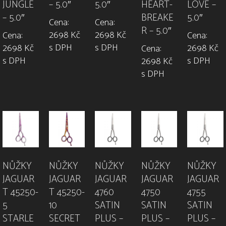
JUNGLE
– 5.0″
5.0″
HEART-
LOVE –
– 5.0″
BREAKE
5.0″
Cena:
Cena:
R – 5.0″
2698 Kč
2698 Kč
Cena:
Cena:
s DPH
s DPH
2698 Kč
2698 Kč
Cena:
s DPH
s DPH
2698 Kč
s DPH
NŮŽKY
NŮŽKY
NŮŽKY
NŮŽKY
NŮŽKY
JAGUAR
JAGUAR
JAGUAR
JAGUAR
JAGUAR
T 45250-
T 45250-
4760
4750
4755
5
10
SATIN
SATIN
SATIN
STARLE
SECRET
PLUS –
PLUS –
PLUS –