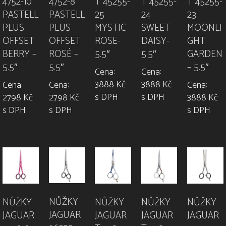
4752-10
4752-8
T 45255-
T 45255-
T 45255-
PASTELL
PASTELL
25
24
23
PLUS
PLUS
MYSTIC
SWEET
MOONLI
OFFSET
OFFSET
ROSE-
DAISY-
GHT
BERRY –
ROSÉ –
5.5″
5.5″
GARDEN
5.5″
5.5″
– 5.5″
Cena:
Cena:
3888 Kč
3888 Kč
Cena:
Cena:
Cena:
s DPH
s DPH
2798 Kč
2798 Kč
3888 Kč
s DPH
s DPH
s DPH
NŮŽKY
NŮŽKY
NŮŽKY
NŮŽKY
NŮŽKY
JAGUAR
JAGUAR
JAGUAR
JAGUAR
JAGUAR