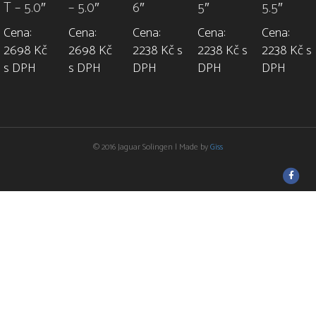
T – 5.0″
– 5.0″
6″
5″
5.5″
Cena:
Cena:
Cena:
Cena:
Cena:
2698 Kč
2698 Kč
2238 Kč s
2238 Kč s
2238 Kč s
s DPH
s DPH
DPH
DPH
DPH
© 2016 Jaguar Solingen | Made by
Giss
F
a
c
e
b
o
o
k