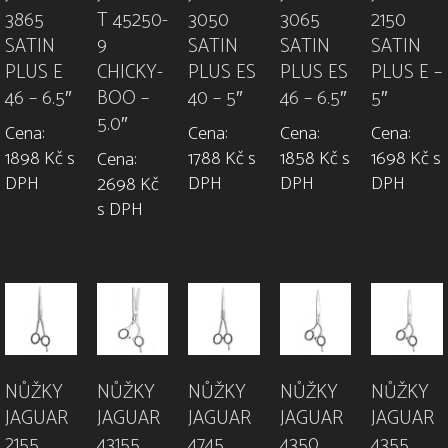
3865
T 45250-
3050
3065
2150
SATIN
9
SATIN
SATIN
SATIN
PLUS E
CHICKY-
PLUS ES
PLUS ES
PLUS E –
46 – 6.5″
BOO –
40 – 5″
46 – 6.5″
5″
5.0″
Cena:
Cena:
Cena:
Cena:
1898 Kč s
1788 Kč s
1858 Kč s
1698 Kč s
Cena:
DPH
DPH
DPH
DPH
2698 Kč
s DPH
NŮŽKY
NŮŽKY
NŮŽKY
NŮŽKY
NŮŽKY
JAGUAR
JAGUAR
JAGUAR
JAGUAR
JAGUAR
2155
43155
4745
4350
4355