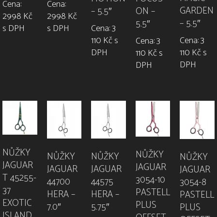
Cena:
Cena:
GARDEN
– 5.5″
ON –
2998 Kč
2998 Kč
– 5.5″
5.5″
Cena: 3
s DPH
s DPH
110 Kč s
Cena: 3
Cena: 3
DPH
110 Kč s
110 Kč s
DPH
DPH
NŮŽKY
NŮŽKY
NŮŽKY
NŮŽKY
NŮŽKY
JAGUAR
JAGUAR
JAGUAR
JAGUAR
JAGUAR
T 45255-
3054-10
44700
44575
3054-8
37
PASTELL
HERA –
HERA –
PASTELL
EXOTIC
PLUS
7.0″
5.75″
PLUS
ISLAND