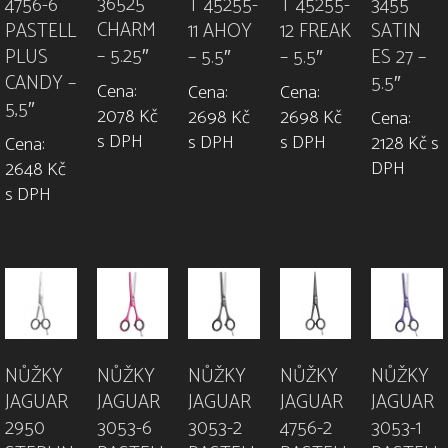
36525
4756-6
T 45255-
3455
T 45255-
CHARM
PASTELL
12 FREAK
SATIN
11 AHOY
– 5.25″
PLUS
– 5.5″
ES 27 –
– 5.5″
CANDY –
5.5″
Cena:
Cena:
Cena:
5,5″
2078 Kč
2698 Kč
2698 Kč
Cena:
s DPH
s DPH
s DPH
2128 Kč s
Cena:
DPH
2648 Kč
s DPH
NŮŽKY
NŮŽKY
NŮŽKY
NŮŽKY
NŮŽKY
JAGUAR
JAGUAR
JAGUAR
JAGUAR
JAGUAR
2950
3053-6
3053-2
4756-2
3053-1