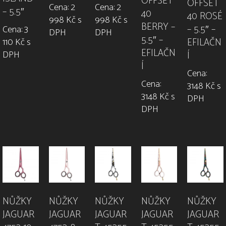
OFFSET
OFFSET
Cena: 2
Cena: 2
– 5.5″
40
40 ROSÉ
998 Kč s
998 Kč s
BERRY –
– 5.5″ –
Cena: 3
DPH
DPH
5.5″ –
EFILAČN
110 Kč s
EFILAČN
DPH
Í
Í
Cena:
Cena:
3148 Kč s
3148 Kč s
DPH
DPH
NŮŽKY
NŮŽKY
NŮŽKY
NŮŽKY
NŮŽKY
JAGUAR
JAGUAR
JAGUAR
JAGUAR
JAGUAR