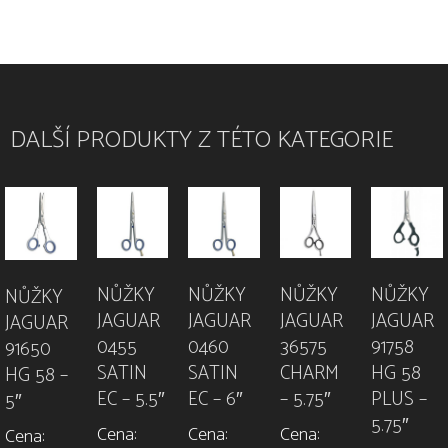
DALŠÍ PRODUKTY Z TÉTO KATEGORIE
NŮŽKY
NŮŽKY
NŮŽKY
NŮŽKY
NŮŽKY
JAGUAR
JAGUAR
JAGUAR
JAGUAR
JAGUAR
91758
0455
0460
36575
91650
HG 58
SATIN
SATIN
CHARM
HG 58 –
PLUS –
EC – 5.5″
EC – 6″
– 5.75″
5″
5.75″
Cena:
Cena:
Cena:
Cena: