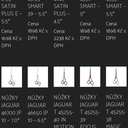
SATIN
SMART
SATIN
SMART –
SMART –
PLUS E –
39 – 5.5″
PLUS –
5″
5.5″
5.5″
4.5″
Cena:
Cena:
Cena:
1898 Kč s
1898 Kč s
1898 Kč s
Cena:
Cena:
DPH
DPH
DPH
1698 Kč s
2238 Kč s
DPH
DPH
NŮŽKY
NŮŽKY
NŮŽKY
NŮŽKY
NŮŽKY
JAGUAR
JAGUAR
JAGUAR
JAGUAR
JAGUAR
T 45255-
T 45255-
T 45255-
46700 JP
46650 JP
38
40 IN
39
10 – 7.0″
10 – 6.5″
MAGIC
MOTION
FOCUS