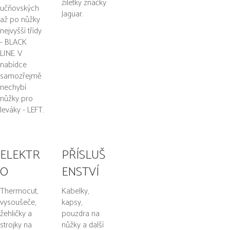
žiletky značky
učňovských
Jaguar.
až po nůžky
nejvyšší třídy
- BLACK
LINE. V
nabídce
samozřejmě
nechybí
nůžky pro
leváky - LEFT.
ELEKTR
PŘÍSLUŠ
O
ENSTVÍ
Thermocut,
Kabelky,
vysoušeče,
kapsy,
žehličky a
pouzdra na
strojky na
nůžky a další