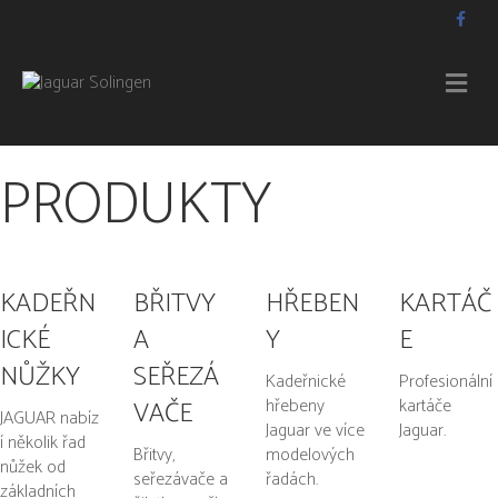
Facebook
M
PRODUKTY
KADEŘN
BŘITVY
HŘEBEN
KARTÁČ
ICKÉ
A
Y
E
NŮŽKY
SEŘEZÁ
Kadeřnické
Profesionální
hřebeny
kartáče
VAČE
JAGUAR nabíz
Jaguar ve více
Jaguar.
í několik řad
Břitvy,
modelových
nůžek od
seřezávače a
řadách.
základních