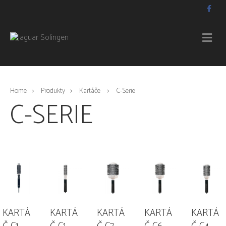
F
a
c
e
b
M
o
E
o
N
k
U
Home
Produkty
Kartáče
C-Serie
C-SERIE
KARTÁ
KARTÁ
KARTÁ
KARTÁ
KARTÁ