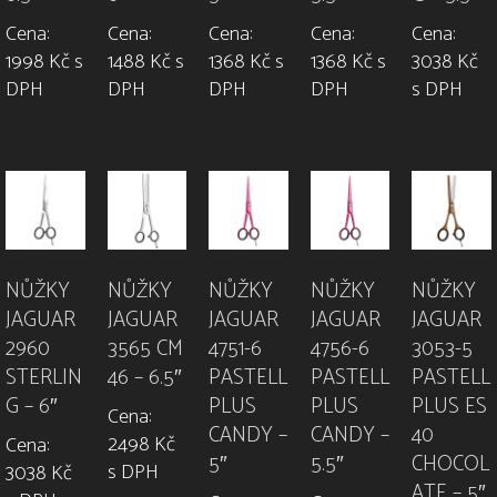
Cena:
Cena:
Cena:
Cena:
Cena:
1998 Kč s
1488 Kč s
1368 Kč s
1368 Kč s
3038 Kč
DPH
DPH
DPH
DPH
s DPH
NŮŽKY
NŮŽKY
NŮŽKY
NŮŽKY
NŮŽKY
JAGUAR
JAGUAR
JAGUAR
JAGUAR
JAGUAR
2960
3565 CM
4751-6
4756-6
3053-5
STERLIN
46 – 6.5″
PASTELL
PASTELL
PASTELL
G – 6″
PLUS
PLUS
PLUS ES
Cena:
CANDY –
CANDY –
40
2498 Kč
Cena:
5″
5.5″
CHOCOL
s DPH
3038 Kč
ATE – 5″