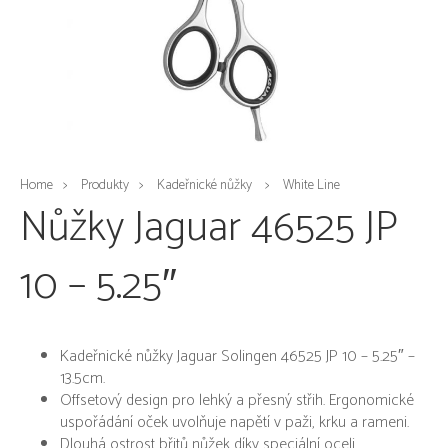
Home
Produkty
Kadeřnické nůžky
White Line
Nůžky Jaguar 46525 JP
10 – 5.25″
Kadeřnické nůžky Jaguar Solingen 46525 JP 10 – 5.25″ –
13.5cm.
Offsetový design pro lehký a přesný střih. Ergonomické
uspořádání oček uvolňuje napětí v paži, krku a rameni.
Dlouhá ostrost břitů nůžek díky speciální oceli.