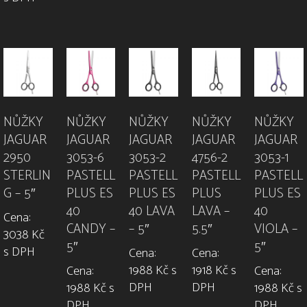
NŮŽKY
NŮŽKY
NŮŽKY
NŮŽKY
NŮŽKY
JAGUAR
JAGUAR
JAGUAR
JAGUAR
JAGUAR
2950
3053-6
3053-2
4756-2
3053-1
STERLIN
PASTELL
PASTELL
PASTELL
PASTELL
G – 5″
PLUS ES
PLUS ES
PLUS
PLUS ES
40
40 LAVA
LAVA –
40
Cena:
CANDY –
– 5″
5.5″
VIOLA –
3038 Kč
5″
5″
s DPH
Cena:
Cena:
1988 Kč s
1918 Kč s
Cena:
Cena:
DPH
DPH
1988 Kč s
1988 Kč s
DPH
DPH