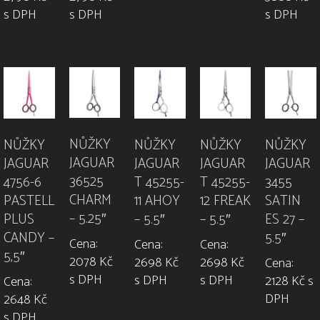
s DPH
s DPH
s DPH
NŮŽKY
NŮŽKY
NŮŽKY
NŮŽKY
NŮŽKY
JAGUAR
JAGUAR
JAGUAR
JAGUAR
JAGUAR
36525
4756-6
T 45255-
3455
T 45255-
CHARM
PASTELL
12 FREAK
SATIN
11 AHOY
– 5.25″
PLUS
– 5.5″
ES 27 –
– 5.5″
CANDY –
5.5″
Cena:
Cena:
Cena:
5,5″
2078 Kč
2698 Kč
2698 Kč
Cena:
s DPH
s DPH
s DPH
2128 Kč s
Cena:
DPH
2648 Kč
s DPH