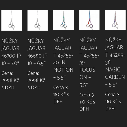
NŮŽKY
NŮŽKY
NŮŽKY
NŮŽKY
NŮŽKY
JAGUAR
JAGUAR
JAGUAR
JAGUAR
JAGUAR
T 45255-
T 45255-
T 45255-
46700 JP
46650 JP
38
40 IN
39
10 – 7.0″
10 – 6.5″
MAGIC
MOTION
FOCUS
Cena:
Cena:
GARDEN
– 5.5″
ON –
2998 Kč
2998 Kč
– 5.5″
5.5″
Cena: 3
s DPH
s DPH
110 Kč s
Cena: 3
Cena: 3
DPH
110 Kč s
110 Kč s
DPH
DPH