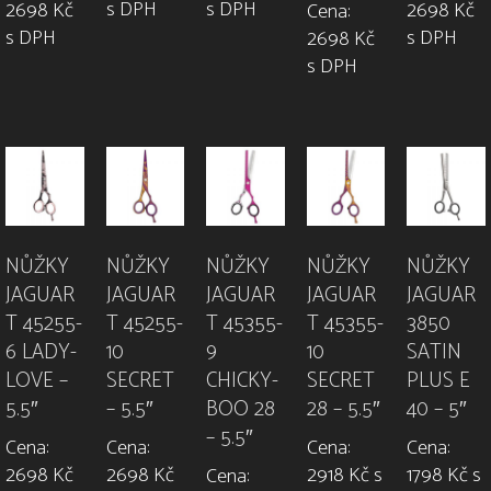
s DPH
s DPH
2698 Kč
2698 Kč
Cena:
s DPH
s DPH
2698 Kč
s DPH
NŮŽKY
NŮŽKY
NŮŽKY
NŮŽKY
NŮŽKY
JAGUAR
JAGUAR
JAGUAR
JAGUAR
JAGUAR
T 45255-
T 45255-
T 45355-
T 45355-
3850
6 LADY-
10
9
10
SATIN
LOVE –
SECRET
CHICKY-
SECRET
PLUS E
5.5″
– 5.5″
BOO 28
28 – 5.5″
40 – 5″
– 5.5″
Cena:
Cena:
Cena:
Cena:
2698 Kč
2698 Kč
2918 Kč s
1798 Kč s
Cena: