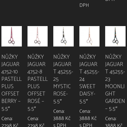
DPH
NŮŽKY
NŮŽKY
NŮŽKY
NŮŽKY
NŮŽKY
JAGUAR
JAGUAR
JAGUAR
JAGUAR
JAGUAR
4752-10
4752-8
T 45255-
T 45255-
T 45255-
PASTELL
PASTELL
25
24
23
PLUS
PLUS
MYSTIC
SWEET
MOONLI
OFFSET
OFFSET
ROSE-
DAISY-
GHT
BERRY –
ROSÉ –
5.5″
5.5″
GARDEN
5.5″
5.5″
– 5.5″
Cena:
Cena:
3888 Kč
3888 Kč
Cena:
Cena:
Cena:
s DPH
s DPH
2798 Kč
2798 Kč
3888 Kč