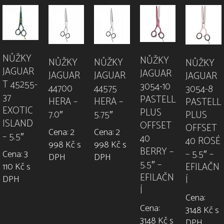
NŮŽKY
NŮŽKY
NŮŽKY
NŮŽKY
NŮŽKY
JAGUAR
JAGUAR
JAGUAR
JAGUAR
JAGUAR
T 45255-
3054-10
44700
44575
3054-8
37
PASTELL
HERA –
HERA –
PASTELL
EXOTIC
PLUS
7.0″
5.75″
PLUS
ISLAND
OFFSET
OFFSET
Cena: 2
Cena: 2
– 5.5″
40
40 ROSÉ
998 Kč s
998 Kč s
BERRY –
– 5.5″ –
Cena: 3
DPH
DPH
5.5″ –
EFILAČN
110 Kč s
EFILAČN
DPH
Í
Í
Cena:
Cena:
3148 Kč s
3148 Kč s
DPH