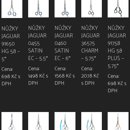
NŮŽKY
NŮŽKY
NŮŽKY
NŮŽKY
NŮŽKY
JAGUAR
JAGUAR
JAGUAR
JAGUAR
JAGUAR
91758
0455
0460
36575
91650
HG 58
SATIN
SATIN
CHARM
HG 58 –
PLUS –
EC – 5.5″
EC – 6″
– 5.75″
5″
5.75″
Cena:
Cena:
Cena:
Cena:
1498 Kč s
1568 Kč s
2078 Kč
Cena:
698 Kč s
DPH
DPH
s DPH
698 Kč s
DPH
DPH