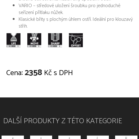
VARIO – středové uložení šroubku pro jednoduché
seřízení přítlaku nůžek.
Klasické břity s plochým úhlem ostří. Ideální pro klouzavý
střih.
2358
Cena:
Kč s DPH
DALŠÍ PRODUKTY Z TÉTO KATEGORIE