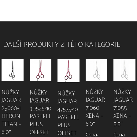
DALŠÍ PRODUKTY Z TÉTO KATEGORIE
NŮŽKY
NŮŽKY
NŮŽKY
NŮŽKY
NŮŽKY
JAGUAR
JAGUAR
JAGUAR
JAGUAR
JAGUAR
71060
71055
25060-1
30525-10
47575-10
XENA –
XENA –
HERON
PASTELL
PASTELL
6.0″
5.5″
TITAN –
PLUS
PLUS
6.0″
OFFSET
OFFSET
Cena:
Cena: