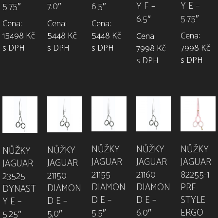
Y E –
7.0″
Y E –
5.75″
6.5″
5.75″
6.5″
Cena:
Cena:
Cena:
5448 Kč
Cena:
15498 Kč
5448 Kč
Cena:
s DPH
7998 Kč
s DPH
s DPH
7998 Kč
s DPH
s DPH
NŮŽKY
NŮŽKY
NŮŽKY
NŮŽKY
NŮŽKY
JAGUAR
JAGUAR
JAGUAR
JAGUAR
JAGUAR
21160
82255-1
21155
21150
23525
DIAMON
PRE
DIAMON
DIAMON
DYNAST
D E –
STYLE
D E –
D E –
Y E –
6.0″
ERGO
5.5″
5,0″
5.25″