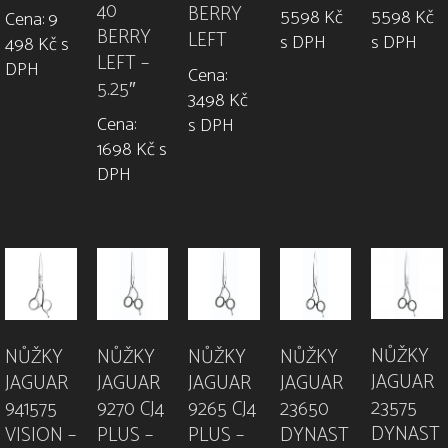
40
BERRY
5598 Kč
5598 Kč
Cena: 9
BERRY
LEFT
s DPH
s DPH
498 Kč s
LEFT –
DPH
Cena:
5.25″
3498 Kč
Cena:
s DPH
1698 Kč s
DPH
NŮŽKY
NŮŽKY
NŮŽKY
NŮŽKY
NŮŽKY
JAGUAR
JAGUAR
JAGUAR
JAGUAR
JAGUAR
23575
9270 CJ4
23650
941575
9265 CJ4
DYNAST
PLUS –
DYNAST
VISION –
PLUS –