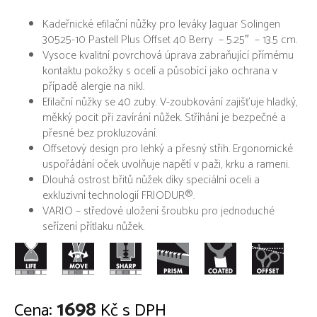
Kadeřnické efilační nůžky pro leváky Jaguar Solingen
30525-10 Pastell Plus Offset 40 Berry – 5.25″ – 13.5 cm.
Vysoce kvalitní povrchová úprava zabraňující přímému
kontaktu pokožky s ocelí a působící jako ochrana v
případě alergie na nikl.
Efilační nůžky se 40 zuby. V-zoubkování zajišťuje hladký,
měkký pocit při zavírání nůžek. Stříhání je bezpečné a
přesné bez prokluzování.
Offsetový design pro lehký a přesný střih. Ergonomické
uspořádání oček uvolňuje napětí v paži, krku a rameni.
Dlouhá ostrost břitů nůžek díky speciální oceli a
exkluzivní technologií FRIODUR®.
VARIO – středové uložení šroubku pro jednoduché
seřízení přítlaku nůžek.
1698
Cena:
Kč s DPH