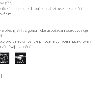
ý střih.
fická technologie broušení nabízí bezkonkurenční
rováním.
ý a přesný střih. Ergonomické uspořádání oček uvolňuje
i.
ko pro palec umožňuje přirozené uchycení nůžek. Svaly
 zůstávají uvolněné.
H