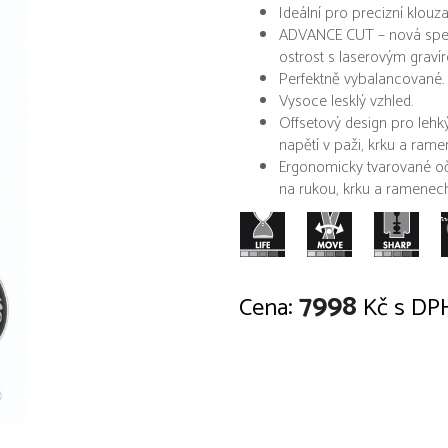
Ideální pro precizní klouzav
ADVANCE CUT – nová speci
ostrost s laserovým graví
Perfektně vybalancované.
Vysoce lesklý vzhled.
Offsetový design pro lehk
napětí v paži, krku a ramen
Ergonomicky tvarované oč
na rukou, krku a ramenech
7998
Cena:
Kč s DP