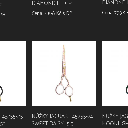
DIAMOND E
DIAMOND E – 5.5″
0″
Cena: 7998 
Cena: 7998 Kč s DPH
DPH
 45255-25
NŮŽKY JAGUART 45255-24
NŮŽKY JAG
5″
SWEET DAISY- 5.5″
MOONLIGH