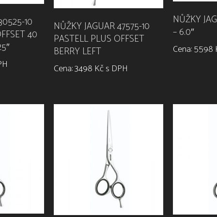
NŮŽKY JAG
0525-10
NŮŽKY JAGUAR 47575-10
– 6.0″
FFSET 40
PASTELL PLUS OFFSET
25″
Cena: 5598 
BERRY LEFT
DPH
Cena: 3498 Kč s DPH