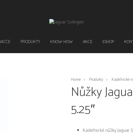
NAČCE
PRODUKTY
KNOW-HOW
AKCE
ESHOP
KON
Home
Produkty
Kadeřnické n
Nůžky Jagua
5.25″
Kadeřnické nůžky Jaguar S