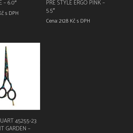
 – 6.0″
PRE STYLE ERGO PINK –
5.5″
Kč s DPH
Cena: 2128 Kč s DPH
UART 45255-23
T GARDEN –