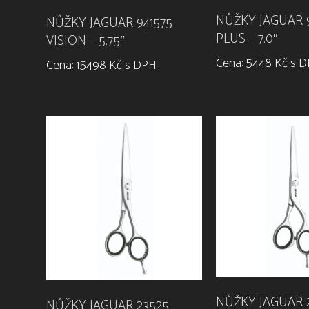
NŮŽKY JAGUAR 9
NŮŽKY JAGUAR 941575
PLUS – 7.0″
VISION – 5.75″
Cena: 5448 Kč s 
Cena: 15498 Kč s DPH
NŮŽKY JAGUAR 2
NŮŽKY JAGUAR 23525