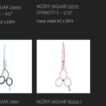
NŮŽKY JAGUAR 23575
UAR 23650
DYNASTY E – 5.75″
– 6.5″
Cena: 7998 Kč s DPH
Kč s DPH
UAR 21160
NŮŽKY JAGUAR 82255-1