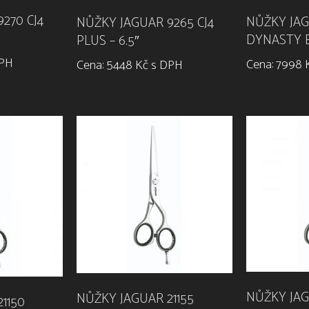
270 CJ4
NŮŽKY JAG
NŮŽKY JAGUAR 9265 CJ4
DYNASTY E 
PLUS – 6.5″
DPH
Cena: 7998 
Cena: 5448 Kč s DPH
NŮŽKY JAG
NŮŽKY JAGUAR 21155
1150