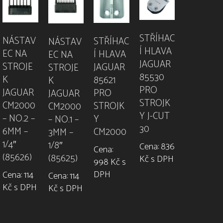
STŘÍHAC
NÁSTAV
STŘÍHAC
NÁSTAV
Í HLAVA
EC NA
Í HLAVA
EC NA
JAGUAR
STROJE
JAGUAR
STROJE
85530
K
85621
K
PRO
JAGUAR
PRO
JAGUAR
STROJK
CM2000
STROJK
CM2000
Y J-CUT
– NO.2 –
Y
– NO.1 –
30
6MM –
CM2000
3MM –
1/4″
1/8″
Cena: 836
Cena:
(85626)
(85625)
Kč s DPH
998 Kč s
DPH
Cena: 114
Cena: 114
Kč s DPH
Kč s DPH