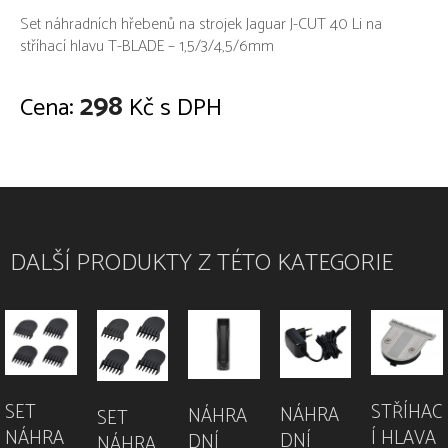
Set náhradních hřebenů na strojek Jaguar J-CUT 40 Li na
stříhací hlavu T-BLADE – 1,5/3/4,5/6mm
298
Cena:
Kč s DPH
DALŠÍ PRODUKTY Z TÉTO KATEGORIE
SET
STŘÍHAC
NÁHRA
NÁHRA
SET
NÁHRA
Í HLAVA
DNÍ
DNÍ
NÁHRA