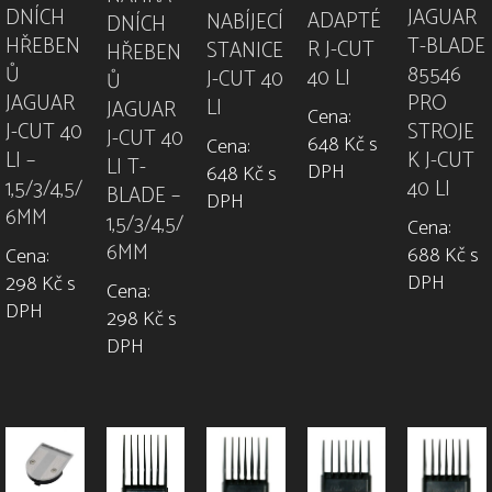
DNÍCH
JAGUAR
ADAPTÉ
NABÍJECÍ
DNÍCH
HŘEBEN
T-BLADE
R J-CUT
STANICE
HŘEBEN
Ů
85546
40 LI
J-CUT 40
Ů
JAGUAR
PRO
LI
JAGUAR
Cena:
J-CUT 40
STROJE
J-CUT 40
648 Kč s
Cena:
LI –
K J-CUT
LI T-
DPH
648 Kč s
1,5/3/4,5/
40 LI
BLADE –
DPH
6MM
1,5/3/4,5/
Cena:
6MM
688 Kč s
Cena:
DPH
298 Kč s
Cena:
DPH
298 Kč s
DPH