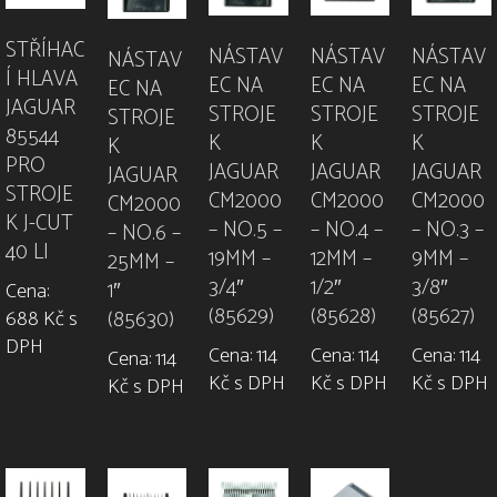
STŘÍHAC
NÁSTAV
NÁSTAV
NÁSTAV
NÁSTAV
Í HLAVA
EC NA
EC NA
EC NA
EC NA
JAGUAR
STROJE
STROJE
STROJE
STROJE
85544
K
K
K
K
PRO
JAGUAR
JAGUAR
JAGUAR
JAGUAR
STROJE
CM2000
CM2000
CM2000
CM2000
K J-CUT
– NO.5 –
– NO.4 –
– NO.3 –
– NO.6 –
40 LI
19MM –
12MM –
9MM –
25MM –
3/4″
1/2″
3/8″
1″
Cena:
(85629)
(85628)
(85627)
688 Kč s
(85630)
DPH
Cena: 114
Cena: 114
Cena: 114
Cena: 114
Kč s DPH
Kč s DPH
Kč s DPH
Kč s DPH