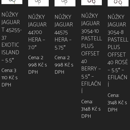
NŮŽKY
NŮŽKY
NŮŽKY
NŮŽKY
NŮŽKY
JAGUAR
JAGUAR
JAGUAR
JAGUAR
JAGUAR
T 45255-
3054-10
44700
44575
3054-8
37
PASTELL
HERA –
HERA –
PASTELL
EXOTIC
PLUS
7.0″
5.75″
PLUS
ISLAND
OFFSET
OFFSET
Cena: 2
Cena: 2
– 5.5″
40
40 ROSÉ
998 Kč s
998 Kč s
BERRY –
– 5.5″ –
Cena: 3
DPH
DPH
5.5″ –
EFILAČN
110 Kč s
EFILAČN
DPH
Í
Í
Cena:
Cena:
3148 Kč s
3148 Kč s
DPH
DPH