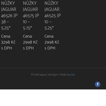
NŮŽKY
NŮŽKY
NŮŽKY
JAGUAR
JAGUAR
JAGUAR
46526 JP
46575 JP
46525 JP
38 –
10 –
10 –
5.25″
5.75″
5.25″
Cena:
Cena:
Cena:
3298 Kč
2998 Kč
2998 Kč
s DPH
s DPH
s DPH
© 2016 Jaguar Solingen | Made by
Giss
F
a
c
e