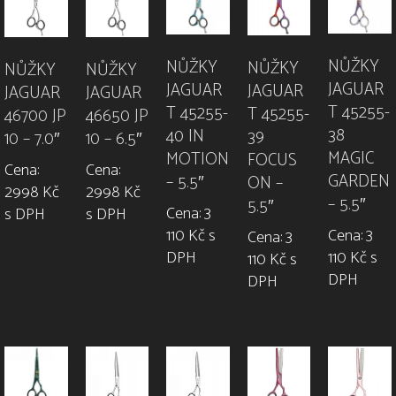
NŮŽKY
NŮŽKY
NŮŽKY
NŮŽKY
NŮŽKY
JAGUAR
JAGUAR
JAGUAR
JAGUAR
JAGUAR
T 45255-
T 45255-
T 45255-
46700 JP
46650 JP
38
40 IN
39
10 – 7.0″
10 – 6.5″
MAGIC
MOTION
FOCUS
Cena:
Cena:
GARDEN
– 5.5″
ON –
2998 Kč
2998 Kč
– 5.5″
5.5″
Cena: 3
s DPH
s DPH
110 Kč s
Cena: 3
Cena: 3
DPH
110 Kč s
110 Kč s
DPH
DPH