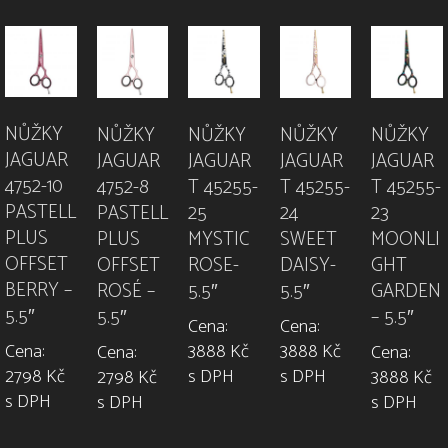
NŮŽKY
NŮŽKY
NŮŽKY
NŮŽKY
NŮŽKY
JAGUAR
JAGUAR
JAGUAR
JAGUAR
JAGUAR
4752-10
4752-8
T 45255-
T 45255-
T 45255-
PASTELL
PASTELL
25
24
23
PLUS
PLUS
MYSTIC
SWEET
MOONLI
OFFSET
OFFSET
ROSE-
DAISY-
GHT
BERRY –
ROSÉ –
5.5″
5.5″
GARDEN
5.5″
5.5″
– 5.5″
Cena:
Cena:
3888 Kč
3888 Kč
Cena:
Cena:
Cena:
s DPH
s DPH
2798 Kč
2798 Kč
3888 Kč
s DPH
s DPH
s DPH