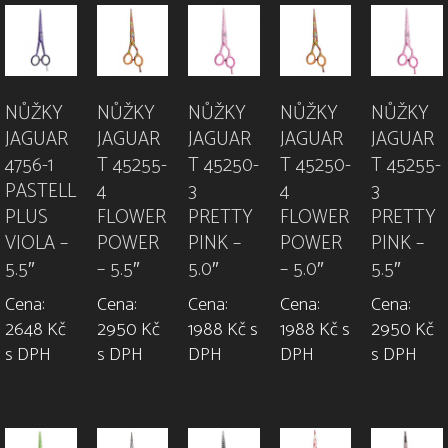
NŮŽKY
NŮŽKY
NŮŽKY
NŮŽKY
NŮŽKY
JAGUAR
JAGUAR
JAGUAR
JAGUAR
JAGUAR
4756-1
T 45255-
T 45250-
T 45250-
T 45255-
PASTELL
4
3
4
3
PLUS
FLOWER
PRETTY
FLOWER
PRETTY
VIOLA –
POWER
PINK –
POWER
PINK –
5.5″
– 5.5″
5.0″
– 5.0″
5.5″
Cena:
Cena:
Cena:
Cena:
Cena:
2648 Kč
2950 Kč
1988 Kč s
1988 Kč s
2950 Kč
s DPH
s DPH
DPH
DPH
s DPH