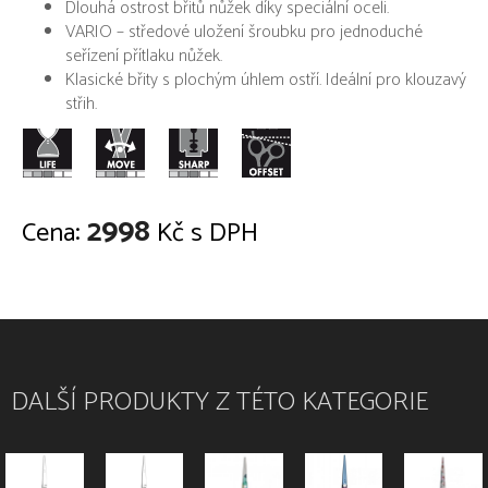
Dlouhá ostrost břitů nůžek díky speciální oceli.
VARIO – středové uložení šroubku pro jednoduché
seřízení přítlaku nůžek.
Klasické břity s plochým úhlem ostří. Ideální pro klouzavý
střih.
2998
Cena:
Kč s DPH
DALŠÍ PRODUKTY Z TÉTO KATEGORIE