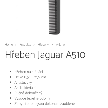
Home
Produkty
Hřebeny
A-Line
Hřeben Jaguar A510
Hřeben na stříhání
Délka 8,5
“
= 21,6
cm
Antistatický
Antibakteriální
Ručně
dokončený
Vysoce tepelně odolný
Zuby hřebene jsou dokonale zaoblené